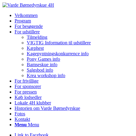
Velkommen
Program
For besøgende
For udstillere
Tilmelding
VIGTIG Information til udstillere
Kæphest
Kagepyntningskonkurrence info
Pony Games info
Bamseskue info
Salgsbod info
Krea workshop info
For frivillige
For sponsorer
For pressen
Køb lodsedler
Lokale 4H klubber
Historien om Varde Børnedyrskue
Fotos
Kontakt
Menu
Menu
Link to Facebook