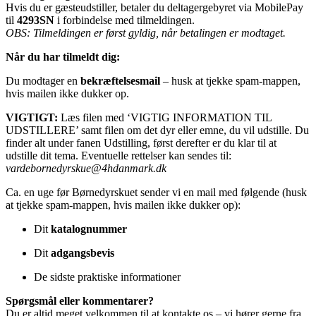
Hvis du er gæsteudstiller, betaler du deltagergebyret via MobilePay
til
4293SN
i forbindelse med tilmeldingen.
OBS: Tilmeldingen er først gyldig, når betalingen er modtaget.
Når du har tilmeldt dig:
Du modtager en
bekræftelsesmail
– husk at tjekke spam-mappen,
hvis mailen ikke dukker op.
VIGTIGT:
Læs filen med ‘VIGTIG INFORMATION TIL
UDSTILLERE’ samt filen om det dyr eller emne, du vil udstille. Du
finder alt under fanen Udstilling, først derefter er du klar til at
udstille dit tema. Eventuelle rettelser kan sendes til:
vardebornedyrskue@4hdanmark.dk
Ca. en uge før Børnedyrskuet sender vi en mail med følgende (husk
at tjekke spam-mappen, hvis mailen ikke dukker op):
Dit
katalognummer
Dit
adgangsbevis
De sidste praktiske informationer
Spørgsmål eller kommentarer?
Du er altid meget velkommen til at kontakte os – vi hører gerne fra