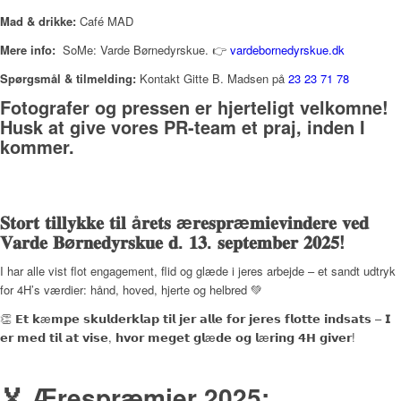
Mad & drikke:
Café MAD
Mere info:
SoMe: Varde Børnedyrskue. 👉
vardebornedyrskue.dk
Spørgsmål & tilmelding:
Kontakt Gitte B. Madsen på
23 23 71 78
Fotografer og pressen er hjerteligt velkomne!
Husk at give vores PR-team et praj, inden I
kommer.
𝐒𝐭𝐨𝐫𝐭 𝐭𝐢𝐥𝐥𝐲𝐤𝐤𝐞 𝐭𝐢𝐥 å𝐫𝐞𝐭𝐬 æ𝐫𝐞𝐬𝐩𝐫æ𝐦𝐢𝐞𝐯𝐢𝐧𝐝𝐞𝐫𝐞 𝐯𝐞𝐝
𝐕𝐚𝐫𝐝𝐞 𝐁ø𝐫𝐧𝐞𝐝𝐲𝐫𝐬𝐤𝐮𝐞 𝐝. 𝟏𝟑. 𝐬𝐞𝐩𝐭𝐞𝐦𝐛𝐞𝐫 𝟐𝟎𝟐𝟓!
I har alle vist flot engagement, flid og glæde i jeres arbejde – et sandt udtryk
for 4H’s værdier: hånd, hoved, hjerte og helbred 💚
👏 𝗘𝘁 𝗸æ𝗺𝗽𝗲 𝘀𝗸𝘂𝗹𝗱𝗲𝗿𝗸𝗹𝗮𝗽 𝘁𝗶𝗹 𝗷𝗲𝗿 𝗮𝗹𝗹𝗲 𝗳𝗼𝗿 𝗷𝗲𝗿𝗲𝘀 𝗳𝗹𝗼𝘁𝘁𝗲 𝗶𝗻𝗱𝘀𝗮𝘁𝘀 – 𝗜
𝗲𝗿 𝗺𝗲𝗱 𝘁𝗶𝗹 𝗮𝘁 𝘃𝗶𝘀𝗲, 𝗵𝘃𝗼𝗿 𝗺𝗲𝗴𝗲𝘁 𝗴𝗹æ𝗱𝗲 𝗼𝗴 𝗹æ𝗿𝗶𝗻𝗴 𝟰𝗛 𝗴𝗶𝘃𝗲𝗿!
🏅 Ærespræmier 2025: