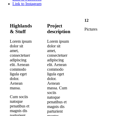
Link to Instagram
12
Highlands
Project
Pictures
&
Stuff
description
Lorem ipsum
Lorem ipsum
dolor sit
dolor sit
amet,
amet,
consectetuer
consectetuer
adipiscing
adipiscing
elit. Aenean
elit. Aenean
commodo
commodo
ligula eget
ligula eget
dolor.
dolor.
Aenean
Aenean
massa.
massa. Cum
sociis
Cum sociis
natoque
natoque
penatibus et
penatibus et
magnis dis
magnis dis
parturient
parturient
montes,