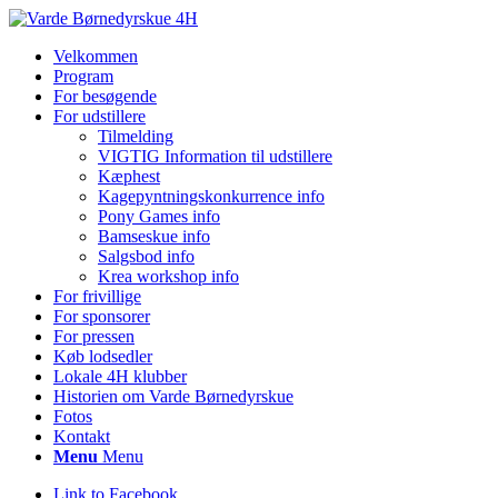
Velkommen
Program
For besøgende
For udstillere
Tilmelding
VIGTIG Information til udstillere
Kæphest
Kagepyntningskonkurrence info
Pony Games info
Bamseskue info
Salgsbod info
Krea workshop info
For frivillige
For sponsorer
For pressen
Køb lodsedler
Lokale 4H klubber
Historien om Varde Børnedyrskue
Fotos
Kontakt
Menu
Menu
Link to Facebook