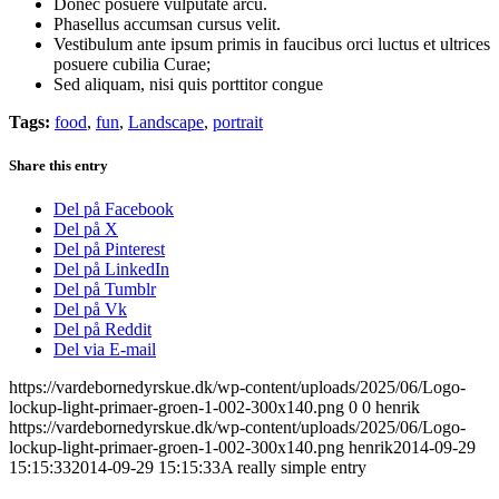
Donec posuere vulputate arcu.
Phasellus accumsan cursus velit.
Vestibulum ante ipsum primis in faucibus orci luctus et ultrices
posuere cubilia Curae;
Sed aliquam, nisi quis porttitor congue
Tags:
food
,
fun
,
Landscape
,
portrait
Share this entry
Del på Facebook
Del på X
Del på Pinterest
Del på LinkedIn
Del på Tumblr
Del på Vk
Del på Reddit
Del via E-mail
https://vardebornedyrskue.dk/wp-content/uploads/2025/06/Logo-
lockup-light-primaer-groen-1-002-300x140.png
0
0
henrik
https://vardebornedyrskue.dk/wp-content/uploads/2025/06/Logo-
lockup-light-primaer-groen-1-002-300x140.png
henrik
2014-09-29
15:15:33
2014-09-29 15:15:33
A really simple entry