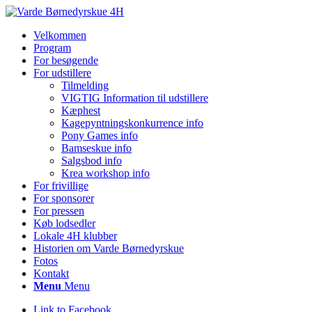
Velkommen
Program
For besøgende
For udstillere
Tilmelding
VIGTIG Information til udstillere
Kæphest
Kagepyntningskonkurrence info
Pony Games info
Bamseskue info
Salgsbod info
Krea workshop info
For frivillige
For sponsorer
For pressen
Køb lodsedler
Lokale 4H klubber
Historien om Varde Børnedyrskue
Fotos
Kontakt
Menu
Menu
Link to Facebook