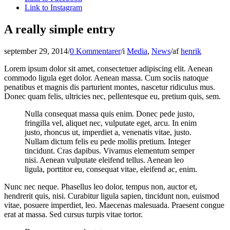
Link to Instagram
A really simple entry
september 29, 2014
/
0 Kommentarer
/
i
Media
,
News
/
af
henrik
Lorem ipsum dolor sit amet, consectetuer adipiscing elit. Aenean
commodo ligula eget dolor. Aenean massa. Cum sociis natoque
penatibus et magnis dis parturient montes, nascetur ridiculus mus.
Donec quam felis, ultricies nec, pellentesque eu, pretium quis, sem.
Nulla consequat massa quis enim. Donec pede justo,
fringilla vel, aliquet nec, vulputate eget, arcu. In enim
justo, rhoncus ut, imperdiet a, venenatis vitae, justo.
Nullam dictum felis eu pede mollis pretium. Integer
tincidunt. Cras dapibus. Vivamus elementum semper
nisi. Aenean vulputate eleifend tellus. Aenean leo
ligula, porttitor eu, consequat vitae, eleifend ac, enim.
Nunc nec neque. Phasellus leo dolor, tempus non, auctor et,
hendrerit quis, nisi. Curabitur ligula sapien, tincidunt non, euismod
vitae, posuere imperdiet, leo. Maecenas malesuada. Praesent congue
erat at massa. Sed cursus turpis vitae tortor.